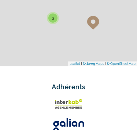
3
Leaflet
|
©
Jawg
Maps
|
© OpenStreetMap
Adhérents