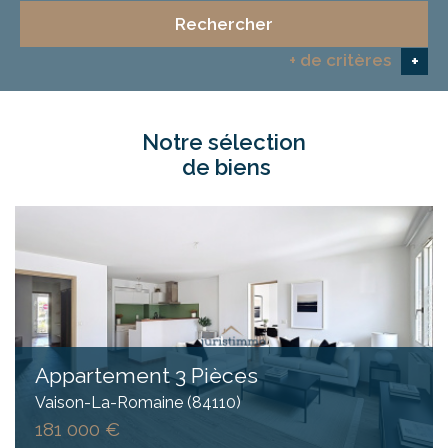
Rechercher
+ de critères
+
notre sélection
5KM
10KM
25KM
de biens
Critères supplémentaires
Piscine
Parking
Terrasse
Appartement 3 Pièces
Vaison-La-Romaine (84110)
181 000 €