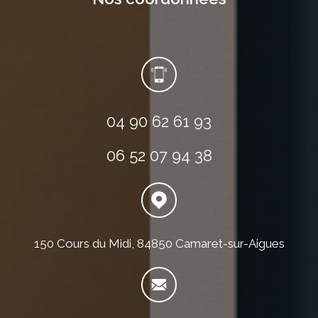
04 90 62 61 93
06 52 07 94 38
150 Cours du Midi, 84850 Camaret-sur-Aigues