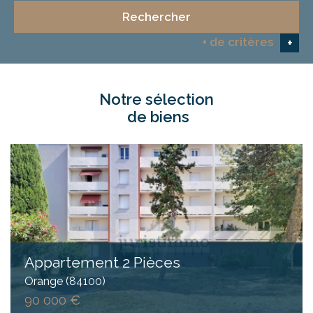
Rechercher
+ de critères
+
notre sélection
5KM
10KM
25KM
de biens
Critères supplémentaires
Piscine
Parking
Terrasse
Appartement 2 Pièces
Orange (84100)
90 000 €