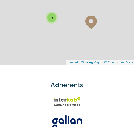
3
Leaflet
|
©
Jawg
Maps
|
© OpenStreetMap
Adhérents