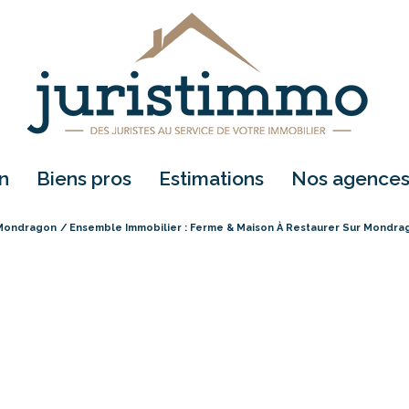
on
biens pros
estimations
nos agence
Mondragon
location
Ensemble Immobilier : Ferme & Maison À Restaurer Sur Mondra
vente