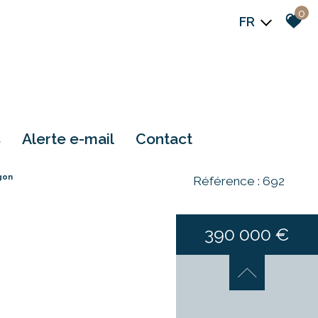
0
FR
s
alerte e-mail
contact
gon
Référence : 692
390 000 €