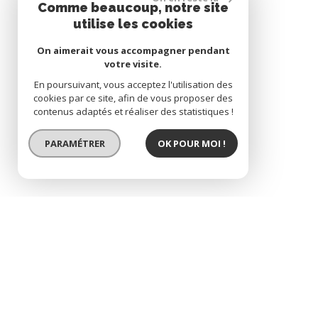
Comme beaucoup, notre site
utilise les cookies
On aimerait vous accompagner pendant
votre visite.
En poursuivant, vous acceptez l'utilisation des
cookies par ce site, afin de vous proposer des
contenus adaptés et réaliser des statistiques !
PARAMÉTRER
OK POUR MOI !
BIEN VENDU
coup de coeur a vaison-la-romaine ! a 2 pas du centre ville, villa de plain-