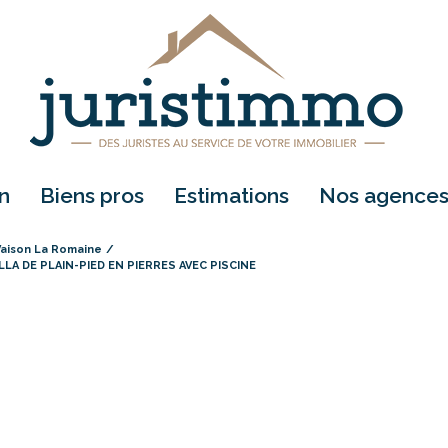
on
biens pros
estimations
nos agence
Vaison La Romaine
location
LLA DE PLAIN-PIED EN PIERRES AVEC PISCINE
vente