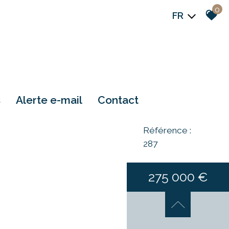
0
FR
s
alerte e-mail
contact
Référence :
287
275 000 €