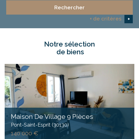
Rechercher
+ de critères
+
notre sélection
5KM
10KM
25KM
de biens
Critères supplémentaires
Piscine
Parking
Terrasse
Maison De Village 9 Pièces
Pont-Saint-Esprit (30130)
140 000 €