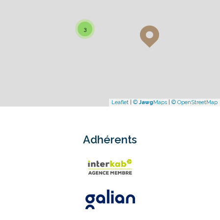
3
Leaflet
|
©
Jawg
Maps
|
© OpenStreetMap
Adhérents