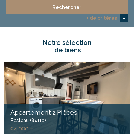
Rechercher
+ de critères
+
notre sélection
5KM
10KM
25KM
de biens
Critères supplémentaires
Piscine
Parking
Terrasse
Appartement 2 Pièces
Rasteau (84110)
94 000 €