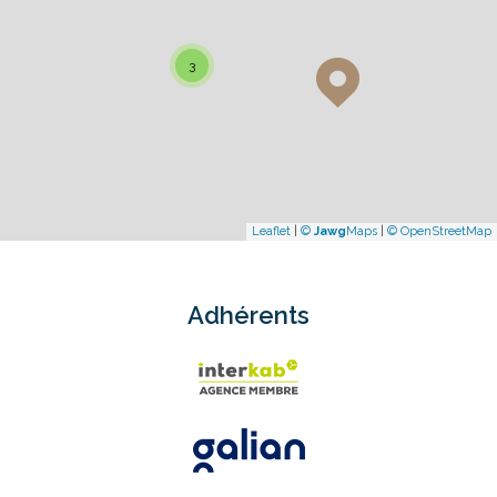
3
Leaflet
|
©
Jawg
Maps
|
© OpenStreetMap
Adhérents