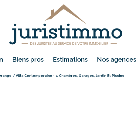
on
biens pros
estimations
nos agence
Orange
Villa Contemporaine - 4 Chambres, Garages, Jardin Et Piscine
location
vente