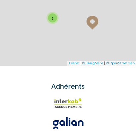
3
Leaflet
|
©
Jawg
Maps
|
© OpenStreetMap
Adhérents