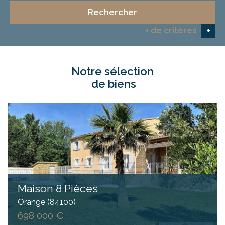
Rechercher
+ de critères
+
notre sélection
5KM
10KM
25KM
de biens
Critères supplémentaires
Piscine
Parking
Terrasse
Maison 8 Pièces
Orange (84100)
698 000 €