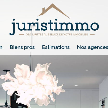
on
biens pros
estimations
nos agence
location
vente