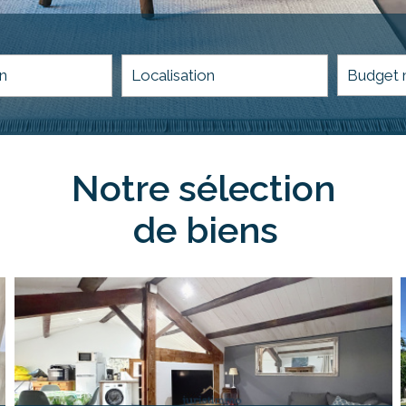
5KM
10KM
25KM
notre sélection
de biens