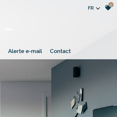
0
FR
s
alerte e-mail
contact