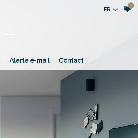
0
FR
s
alerte e-mail
contact