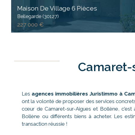
Maison De Village 6 Pièces
Bellegarde (30127)
227 000 €
Camaret-s
Les
agences immobilières Juristimmo à Cam
ont la volonté de proposer des services concret
cœur de Camaret-sur-Aigues et Bollène, c'est a
Bollène ou différents biens à acheter. Les est
transaction réussie !