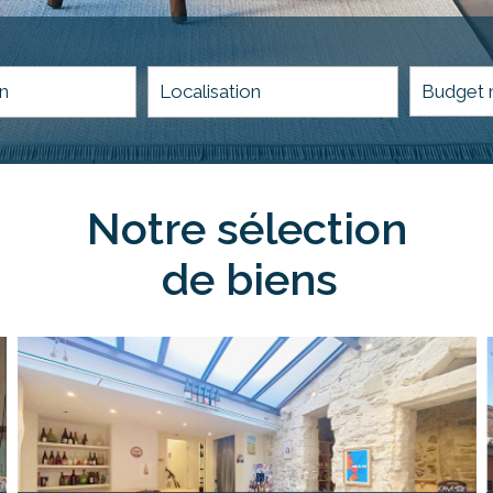
5KM
10KM
25KM
notre sélection
de biens