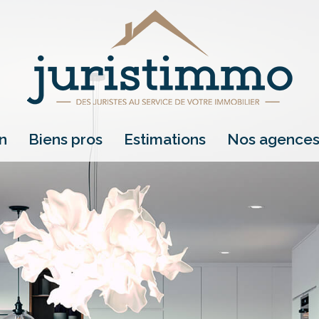
on
biens pros
estimations
nos agence
location
vente