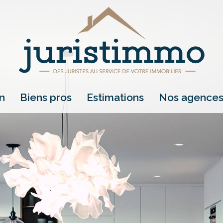
on
biens pros
estimations
nos agence
location
vente