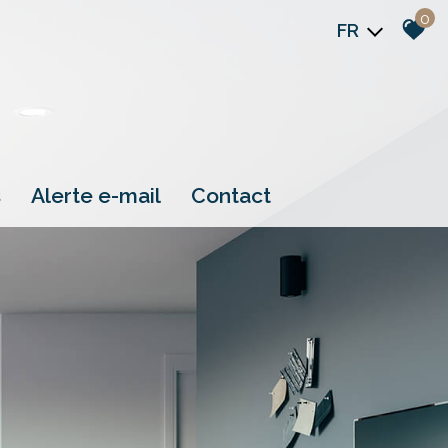
0
FR
s
alerte e-mail
contact