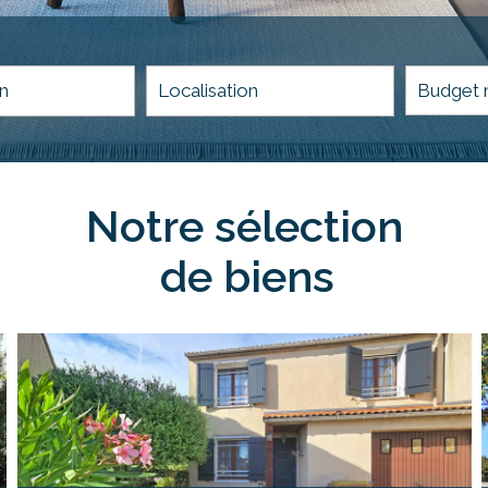
5KM
10KM
25KM
notre sélection
de biens