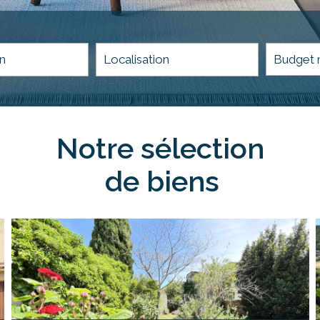
5KM
10KM
25KM
notre sélection
de biens