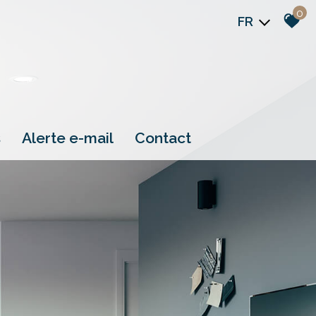
0
FR
s
alerte e-mail
contact