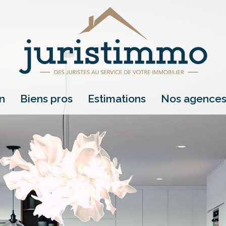
on
biens pros
estimations
nos agence
location
vente