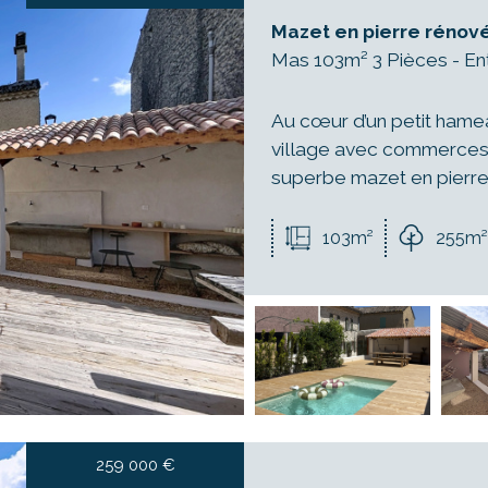
5KM
10KM
25KM
Mazet en pierre rénové
Mas 103m² 3 Pièces - En
Au cœur d’un petit hame
village avec commerces 
superbe mazet en pierre 
103m²
255m²
259 000
€