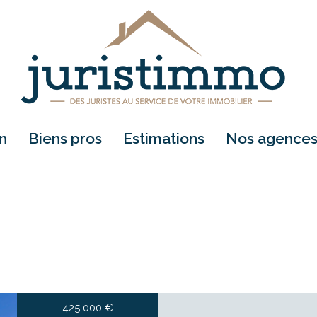
on
biens pros
estimations
nos agence
location
vente
425 000
€