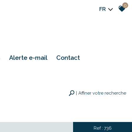
0
FR
s
alerte e-mail
contact
Affiner votre recherche
Rechercher
Ref : 736
+ de critères
+