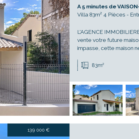
A 5 minutes de VAISON
Villa 83m² 4 Pièces - En
L'AGENCE IMMOBILIERE J
vente votre future maiso
impasse, cette maison ne
83m²
139 000
€