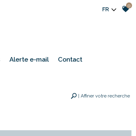
0
FR
s
alerte e-mail
contact
Affiner votre recherche
Rechercher
+ de critères
+