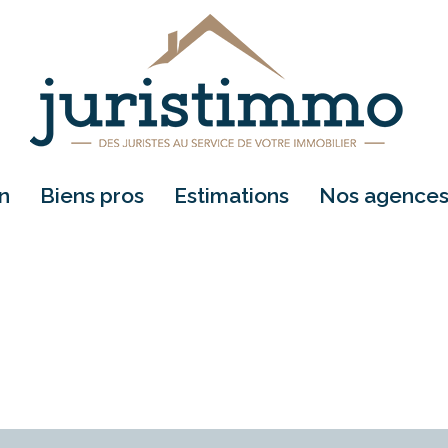
on
biens pros
estimations
nos agence
location
vente