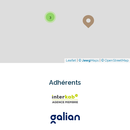
3
Leaflet
|
©
Jawg
Maps
|
© OpenStreetMap
Adhérents