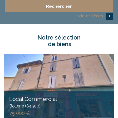
Rechercher
+ de critères
+
notre sélection
5KM
10KM
25KM
de biens
Critères supplémentaires
Piscine
Parking
Terrasse
Local Commercial
Bollène (84500)
75 000 €