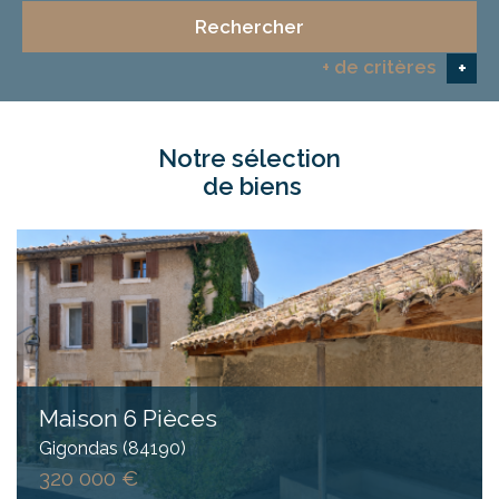
Rechercher
+ de critères
+
notre sélection
5KM
10KM
25KM
de biens
Critères supplémentaires
Piscine
Parking
Terrasse
Maison 6 Pièces
Gigondas (84190)
320 000 €