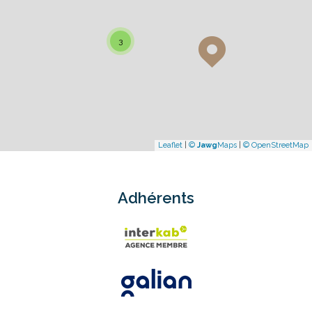
3
Leaflet
|
©
Jawg
Maps
|
© OpenStreetMap
Adhérents