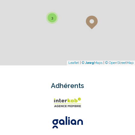
3
Leaflet
|
©
Jawg
Maps
|
© OpenStreetMap
Adhérents