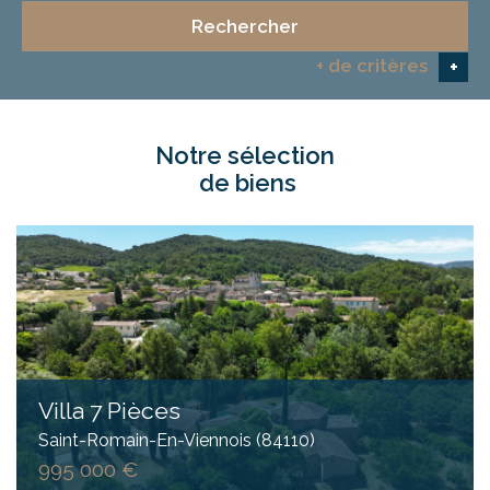
Rechercher
+ de critères
+
notre sélection
5KM
10KM
25KM
de biens
Critères supplémentaires
Piscine
Parking
Terrasse
Villa 7 Pièces
Saint-Romain-En-Viennois (84110)
995 000 €